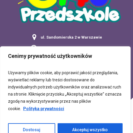
ul. Sandomierska 2 w Warszawie
Poniedziałek - Piątek: 7:00 - 17:30
Cenimy prywatność użytkowników
tel: 22 849 65 52
Używamy plików cookie, aby poprawić jakość przeglądania,
wyświetlać reklamy lub treści dostosowane do
indywidualnych potrzeb użytkowników oraz analizować ruch
na stronie. Kliknięcie przycisku „Akceptuj wszystkie” oznacza
zgodę na wykorzystywanie przez nas plików
DEKLARACJA DOSTĘPNOŚCI
KONTAKT
cookie.
Polityka prywatności
© Copyright 2025 Przedszkole nr 146 przy ul.
Dostosuj
Akceptuj wszystko