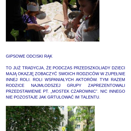
GIPSOWE ODCISKI RĄK
TO JUŻ TRADYCJA, ŻE PODCZAS PRZEDSZKOLIADY DZIECI
MAJĄ OKAZJĘ ZOBACZYĆ SWOICH RODZICÓW W ZUPEŁNIE
INNEJ ROLI. ROLI WSPANIAŁYCH AKTORÓW. TYM RAZEM
RODZICE NAJMŁODSZEJ GRUPY ZAPREZENTOWALI
PRZEDSTAWIENIE PT. „MOSTEK CZAROWNIC”. NIC INNEGO
NIE POZOSTAJE JAK GRTULOWAĆ IM TALENTU.