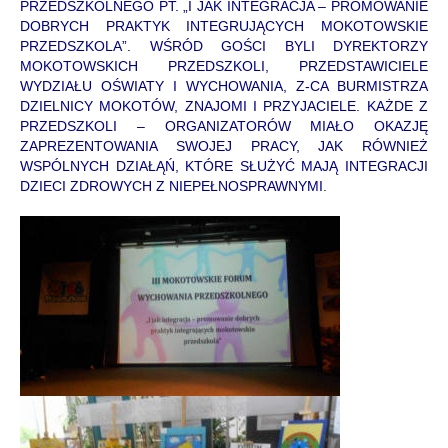
PRZEDSZKOLNEGO PT. „I JAK INTEGRACJA – PROMOWANIE
DOBRYCH PRAKTYK INTEGRUJĄCYCH MOKOTOWSKIE
PRZEDSZKOLA”. WŚRÓD GOŚCI BYLI DYREKTORZY
MOKOTOWSKICH PRZEDSZKOLI, PRZEDSTAWICIELE
WYDZIAŁU OŚWIATY I WYCHOWANIA, Z-CA BURMISTRZA
DZIELNICY MOKOTÓW, ZNAJOMI I PRZYJACIELE. KAŻDE Z
PRZEDSZKOLI – ORGANIZATORÓW MIAŁO OKAZJĘ
ZAPREZENTOWANIA SWOJEJ PRACY, JAK RÓWNIEŻ
WSPÓLNYCH DZIAŁĄŃ, KTÓRE SŁUŻYĆ MAJĄ INTEGRACJI
DZIECI ZDROWYCH Z NIEPEŁNOSPRAWNYMI.