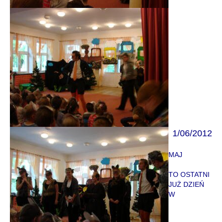
1
/06/
2012
M
A
J
TO OSTATNI
JUŻ DZIEŃ
W