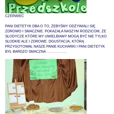
C
Z
E
R
W
I
E
C
PANI DIETETYK DBA O TO, ŻEBYŚMY ODŻYWIALI SIĘ
ZDROWO I SMACZNIE. POKAZAŁA NASZYM RODZICOM, ŻE
SŁODYCZE KTÓRE MY UWIELBIAMY MOGĄ BYĆ NIE TYLKO
SŁODKIE ALE I ZDROWE. DGUSTACJA, KTÓRĄ
PRZYGOTOWAŁ NASZE PANIE KUCHARKI I PANI DIETETYK
BYŁ BARDZO SMACZNA ……………..