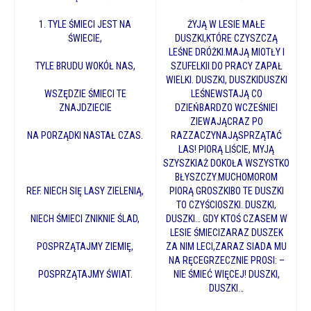
1. TYLE ŚMIECI JEST NA
ŻYJĄ W LESIE MAŁE
ŚWIECIE,
DUSZKI,KTÓRE CZYSZCZĄ
LEŚNE DRÓŻKI.MAJĄ MIOTŁY I
TYLE BRUDU WOKÓŁ NAS,
SZUFELKII DO PRACY ZAPAŁ
WIELKI. DUSZKI, DUSZKIDUSZKI
WSZĘDZIE ŚMIECI TE
LEŚNEWSTAJĄ CO
ZNAJDZIECIE
DZIEŃBARDZO WCZEŚNIEI
ZIEWAJĄCRAZ PO
NA PORZĄDKI NASTAŁ CZAS.
RAZZACZYNAJĄSPRZĄTAĆ
LAS! PIORĄ LIŚCIE, MYJĄ
SZYSZKIAŻ DOKOŁA WSZYSTKO
BŁYSZCZY.MUCHOMOROM
REF. NIECH SIĘ LASY ZIELENIĄ,
PIORĄ GROSZKIBO TE DUSZKI
TO CZYŚCIOSZKI. DUSZKI,
NIECH ŚMIECI ZNIKNIE ŚLAD,
DUSZKI… GDY KTOŚ CZASEM W
LESIE ŚMIECIZARAZ DUSZEK
POSPRZĄTAJMY ZIEMIĘ,
ZA NIM LECI,ZARAZ SIADA MU
NA RĘCEGRZECZNIE PROSI: –
POSPRZĄTAJMY ŚWIAT.
NIE ŚMIEĆ WIĘCEJ! DUSZKI,
DUSZKI…