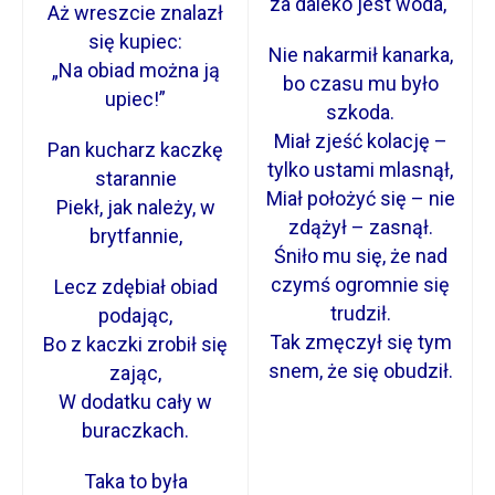
za daleko jest woda,
Aż wreszcie znalazł
się kupiec:
Nie nakarmił kanarka,
„Na obiad można ją
bo czasu mu było
upiec!”
szkoda.
Miał zjeść kolację –
Pan kucharz kaczkę
tylko ustami mlasnął,
starannie
Miał położyć się – nie
Piekł, jak należy, w
zdążył – zasnął.
brytfannie,
Śniło mu się, że nad
czymś ogromnie się
Lecz zdębiał obiad
trudził.
podając,
Tak zmęczył się tym
Bo z kaczki zrobił się
snem, że się obudził.
zając,
W dodatku cały w
buraczkach.
Taka to była