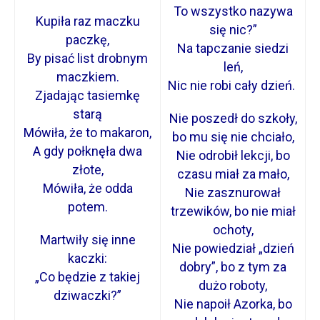
To wszystko nazywa
Kupiła raz maczku
się nic?”
paczkę,
Na tapczanie siedzi
By pisać list drobnym
leń,
maczkiem.
Nic nie robi cały dzień.
Zjadając tasiemkę
starą
Nie poszedł do szkoły,
Mówiła, że to makaron,
bo mu się nie chciało,
A gdy połknęła dwa
Nie odrobił lekcji, bo
złote,
czasu miał za mało,
Mówiła, że odda
Nie zasznurował
potem.
trzewików, bo nie miał
ochoty,
Martwiły się inne
Nie powiedział „dzień
kaczki:
dobry”, bo z tym za
„Co będzie z takiej
dużo roboty,
dziwaczki?”
Nie napoił Azorka, bo