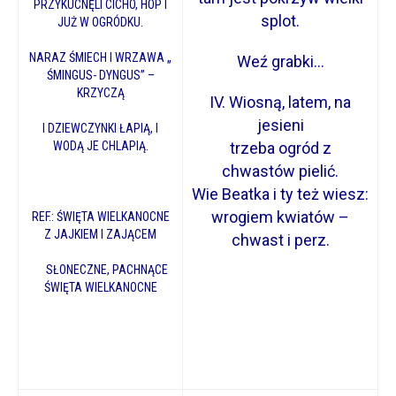
PRZYKUCNĘLI CICHO, HOP I
splot.
JUŻ W OGRÓDKU.
NARAZ ŚMIECH I WRZAWA „
Weź grabki…
ŚMINGUS- DYNGUS” –
KRZYCZĄ
IV. Wiosną, latem, na
jesieni
I DZIEWCZYNKI ŁAPIĄ, I
WODĄ JE CHLAPIĄ.
trzeba ogród z
chwastów pielić.
Wie Beatka i ty też wiesz:
wrogiem kwiatów –
REF.: ŚWIĘTA WIELKANOCNE
Z JAJKIEM I ZAJĄCEM
chwast i perz.
SŁONECZNE, PACHNĄCE
ŚWIĘTA WIELKANOCNE