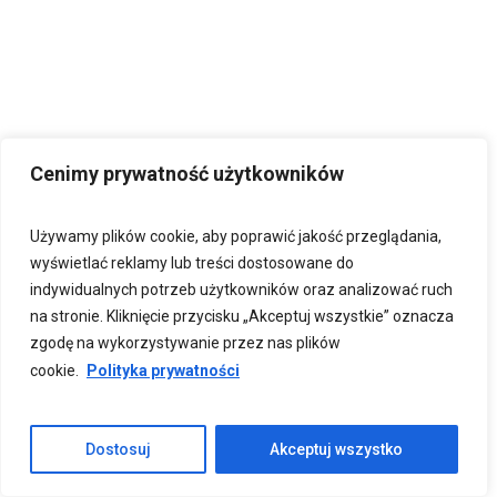
Cenimy prywatność użytkowników
Używamy plików cookie, aby poprawić jakość przeglądania,
STYCZEŃ – LUTY
wyświetlać reklamy lub treści dostosowane do
indywidualnych potrzeb użytkowników oraz analizować ruch
na stronie. Kliknięcie przycisku „Akceptuj wszystkie” oznacza
zgodę na wykorzystywanie przez nas plików
„CZA – CZA DLA BABCI I
„KATARYNKA”
DZIADKA”
cookie.
Polityka prywatności
1. NA ULICZCE KOŁO KINA
W PODRAPANEJ OFICYNCE
MIESZKAŁ STARY KATARYNIARZ
Dostosuj
Akceptuj wszystko
KTÓRY GRAŁ NA KATARYNCE