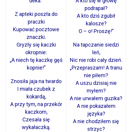
deka.”
A kto się w głowę
podrapał?
Z apteki poszła do
A kto dziś zgubił
praczki
kalosze?
Kupować pocztowe
O – o! Proszę!”
znaczki.
Gryzły się kaczki
Na tapczanie siedzi
okropnie:
leń,
„A niech tę kaczkę gęś
Nic nie robi cały dzień.
kopnie!”
„Przepraszam! A tranu
nie piłem?
Znosiła jaja na twardo
A uszu dzisiaj nie
I miała czubek z
myłem?
kokardą,
A nie urwałem guzika?
A przy tym, na przekór
A nie pokazałem
kaczkom,
języka?
Czesała się
A nie chodziłem się
wykałaczką.
strzyc?