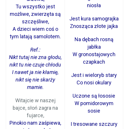
niosła
Tu wszystko jest
możliwe, zwierzęta są
Jest kura samograjka
szczęśliwe,
Znosząca złote jajka
A dzieci wiem coś o
tym latają samolotem.
Na dębach rosną
jabłka
Ref.:
W gronostajowych
Nikt tutaj nie zna głodu,
czapkach
nikt tu nie czuje chłodu
I nawet ja nie kłamię,
Jest i wieloryb stary
nikt się nie skarży
Co nosi okulary
mamie.
Uczone są łososie
Witajcie w naszej
W pomidorowym
bajce, słoń zagra na
sosie
fujarce,
Pinokio nam zaśpiewa,
I tresowane szczury