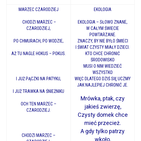
MARZEC CZARODZIEJ
EKOLOGIA
CHODZI MARZEC –
EKOLOGIA – SŁOWO ZNANE,
CZARODZIEJ,
W CAŁYM ŚWIECIE
POWTARZANE.
PO CHMURACH, PO WODZIE,
ZNACZY, BY NIE BYŁO ŚMIECI
I ŚWIAT CZYSTY MIAŁY DZIECI.
AŻ TU NAGLE HOKUS – POKUS.
KTO CHCE CHRONIĆ
ŚRODOWISKO
MUSI O NIM WIEDZIEĆ
WSZYSTKO
I JUŻ PĄCZKI NA PATYKU,
WIĘC DLATEGO DZIŚ SIĘ UCZMY
JAK NAJLEPIEJ CHRONIĆ JE.
I JUŻ TRAWKA NA ŚNIEŻNIKU
Mrówka, ptak, czy
OCH TEN MARZEC –
jakieś zwierzę,
CZARODZIEJ.
Czysty domek chce
mieć przecież.
A gdy tylko patrzy
CHODZI MARZEC –
wkoło,