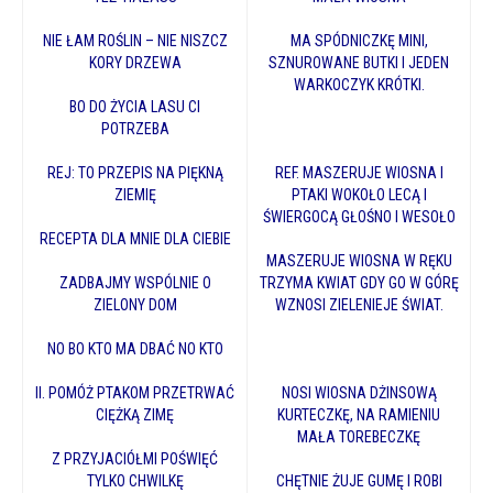
NIE ŁAM ROŚLIN – NIE NISZCZ
MA SPÓDNICZKĘ MINI,
KORY DRZEWA
SZNUROWANE BUTKI I JEDEN
WARKOCZYK KRÓTKI.
BO DO ŻYCIA LASU CI
POTRZEBA
REJ: TO PRZEPIS NA PIĘKNĄ
REF. MASZERUJE WIOSNA I
ZIEMIĘ
PTAKI WOKOŁO LECĄ I
ŚWIERGOCĄ GŁOŚNO I WESOŁO
RECEPTA DLA MNIE DLA CIEBIE
MASZERUJE WIOSNA W RĘKU
ZADBAJMY WSPÓLNIE O
TRZYMA KWIAT GDY GO W GÓRĘ
ZIELONY DOM
WZNOSI ZIELENIEJE ŚWIAT.
NO BO KTO MA DBAĆ NO KTO
II. POMÓŻ PTAKOM PRZETRWAĆ
NOSI WIOSNA DŻINSOWĄ
CIĘŻKĄ ZIMĘ
KURTECZKĘ, NA RAMIENIU
MAŁA TOREBECZKĘ
Z PRZYJACIÓŁMI POŚWIĘĆ
TYLKO CHWILKĘ
CHĘTNIE ŻUJE GUMĘ I ROBI