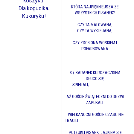
koszyku
KTÓRA NAJPIĘKNIEJSZA ZE
Dla kogucika.
WSZYSTKICH PISANEK?
Kukuryku!
CZY TA MALOWANA,
CZY TA WYKLEJANA,
CZY ZDOBIONA WOSKIEM I
POFARBOWANA
3 ) BARANEK KURCZACZKIEM
DŁUGO SIĘ
SPIERALI,
AŻ GOŚCIE ŚWIĄTECZNI DO DRZWI
ZAPUKALI
WIELKANOCNI GOŚCIE CZASU NIE
TRACILI
POTŁUKLI PISANKI JAJKIEM SIĘ