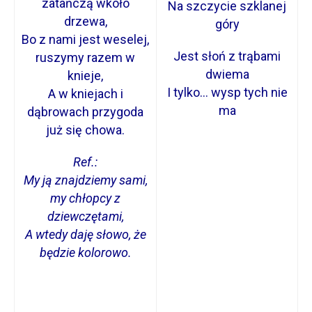
zatańczą wkoło
Na szczycie szklanej
drzewa,
góry
Bo z nami jest weselej,
Jest słoń z trąbami
ruszymy razem w
dwiema
knieje,
I tylko… wysp tych nie
A w kniejach i
ma
dąbrowach przygoda
już się chowa.
Ref.:
My ją znajdziemy sami,
my chłopcy z
dziewczętami,
A wtedy daję słowo, że
będzie kolorowo
.