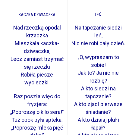
KACZKA DZIWACZKA
LEŃ
Nad rzeczką opodal
Na tapczanie siedzi
krzaczka
leń,
Mieszkała kaczka-
Nic nie robi cały dzień.
dziwaczka,
„O, wypraszam to
Lecz zamiast trzymać
sobie!
się rzeczki
Jak to? Ja nic nie
Robiła piesze
rozbię?
wycieczki.
A kto siedzi na
Raz poszła więc do
tapczanie?
fryzjera:
A kto zjadł pierwsze
„Poproszę o kilo sera!”
śniadanie?
Tuż obok była apteka:
A kto dzisiaj pluł i
„Poproszę mleka pięć
łapał?