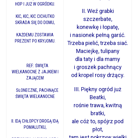
HOP I JUŻ W OGRÓDKU.
II. Weź grabki
KIC, KIC, KIC CICHUTKO
szczerbate,
SKRADA SIĘ DO DOMU,
konewkę i łopatę,
i nasionek pełną garść.
KAŻDEMU ZOSTAWIA
PREZENT PO KRYJOMU.
Trzeba pielić, trzeba siać.
Maciejkę, tulipany
dla taty i dla mamy
REF.: ŚWIĘTA
i groszek pachnący
WIELKANOCNE Z JAJKIEM I
od kropel rosy drżący.
ZAJĄCEM
III. Piękny ogród już
SŁONECZNE, PACHNĄCE
ŚWIĘTA WIELKANOCNE
Beatki,
rośnie trawa, kwitną
bratki,
ale cóż to, spójrz pod
II. IDĄ CHŁOPCY DROGĄ IDĄ
POMALUTKU,
płot,
tam jest pokrzyw wielki