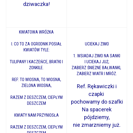
dziwaczka!
KWIATOWA WRÓŻKA
I. CO TO ZA OGRODNIK POSIAŁ
UCIEKAJ ZIMO
KWIATÓW TYLE:
1. WSIADAJ ZIMO NA SANKI
TULIPANY I KACZEŃCE, BRATKI I
I UCIEKAJ JUŻ,
ŻONKILE.
ZABIERZ ŚNIEŻNE BAŁWANKI,
ZABIERZ WIATR I MRÓZ.
REF: TO WIOSNA, TO WIOSNA,
ZIELONA WIOSNA,
Ref. Rękawiczki i
czapki
RAZEM Z DESZCZEM, CIEPŁYM
pochowamy do szafki
DESZCZEM
Na spacerek
KWIATY NAM PRZYNIOSŁA
pójdziemy,
nie zmarzniemy już.
RAZEM Z DESZCZEM, CIEPŁYM