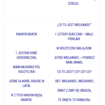
DZIELILI.
„CO TO JEST WIELKANOC”
KWIATKI BRATKI
I. CZTERY KURCZAKI – MAŁE
PISKLAKI
W KOSZYCZKU MAJĄ DOM.
I. JESTEM SOBIE
OGRODNICZKA,
JUTRO WIELKANOC – POWIEDZ
NAM, MAMO,
MAM NASIONEK PÓŁ
KOSZYCZKA
CO TO JEST? CO? CO? CO?
JEDNE GŁADKIE, DRUGIE W
REF:
WIELKANOC, WIELKANOC,
ŁATKI,
ŚWIAT Z ZIMY SIĘ OBUDZIŁ,
A Z TYCH NASION BĘDĄ
KWIATKI.
TE ŚWIĘTA TO PAMIĄTKA,