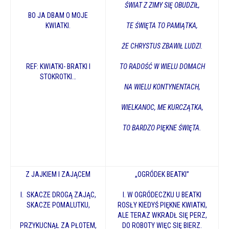
ŚWIAT Z ZIMY SIĘ OBUDZIŁ,
BO JA DBAM O MOJE
KWIATKI.
T
E ŚWIĘTA TO PAMIĄTKA,
ŻE CHRYSTUS ZBAWIŁ LUDZI.
REF: KWIATKI- BRATKI I
TO RADOŚĆ W WIELU DOMACH
STOKROTKI…
NA WIELU KONTYNENTACH,
WIELKANOC, ME KURCZĄTKA,
TO BARDZO PIĘKNE ŚWIĘTA.
Z JAJKIEM I ZAJĄCEM
„OGRÓDEK BEATKI”
I. SKACZE DROGĄ ZAJĄC,
I. W OGRÓDECZKU U BEATKI
SKACZE POMALUTKU,
ROSŁY KIEDYŚ PIĘKNE KWIATKI,
ALE TERAZ WKRADŁ SIĘ PERZ,
PRZYKUCNĄŁ ZA PŁOTEM,
DO ROBOTY WIĘC SIĘ BIERZ.