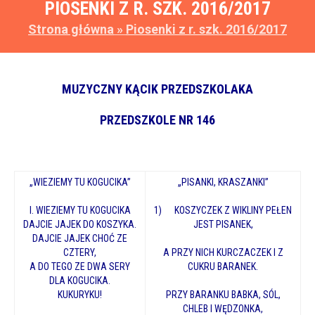
PIOSENKI Z R. SZK. 2016/2017
Strona główna
»
Piosenki z r. szk. 2016/2017
MUZYCZNY KĄCIK PRZEDSZKOLAKA
PRZEDSZKOLE NR 146
„WIEZIEMY TU KOGUCIKA”
„PISANKI, KRASZANKI”
I. WIEZIEMY TU KOGUCIKA
1) KOSZYCZEK Z WIKLINY PEŁEN
DAJCIE JAJEK DO KOSZYKA.
JEST PISANEK,
DAJCIE JAJEK CHOĆ ZE
CZTERY,
A PRZY NICH KURCZACZEK I Z
A DO TEGO ZE DWA SERY
CUKRU BARANEK.
DLA KOGUCIKA.
KUKURYKU!
PRZY BARANKU BABKA, SÓL,
CHLEB I WĘDZONKA,