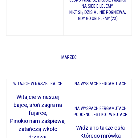
JEDNO WIADRO, DRUGIE WIADRO
NA SIEBIE LEJEMY.
NIKT SIĘ DZISIAJ NIE POGNIEWA,
GDY GO OBLEJEMY.(2X)
MARZEC
WITAJCIE W NASZEJ BAJCE
NA WYSPACH BERGAMUTACH
Witajcie w naszej
bajce, słoń zagra na
NA WYSPACH BERGAMUTACH
fujarce,
PODOBNO JEST KOT W BUTACH
Pinokio nam zaśpiewa,
Widziano także osła
zatańczą wkoło
Którego mrówka
drzewa,