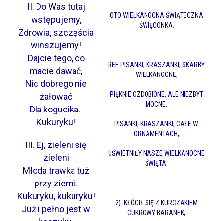
II. Do Was tutaj
OTO WIELKANOCNA ŚWIĄTECZNA
wstępujemy,
ŚWIĘCONKA.
Zdrowia, szczęścia
winszujemy!
Dajcie tego, co
REF. PISANKI, KRASZANKI, SKARBY
macie dawać,
WIELKANOCNE,
Nic dobrego nie
PIĘKNIE OZDOBIONE, ALE NIEZBYT
żałować
MOCNE.
Dla kogucika.
Kukuryku!
PISANKI, KRASZANKI, CAŁE W
ORNAMENTACH,
III. Ej, zieleni się
UŚWIETNIŁY NASZE WIELKANOCNE
zieleni
ŚWIĘTA.
Młoda trawka tuż
przy ziemi.
Kukuryku, kukuryku!
2) KŁÓCIŁ SIĘ Z KURCZAKIEM
Już i pełno jest w
CUKROWY BARANEK,