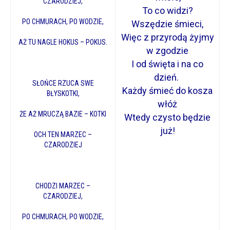
CZARODZIEJ,
To co widzi?
PO CHMURACH, PO WODZIE,
Wszędzie śmieci,
Więc z przyrodą żyjmy
AŻ TU NAGLE HOKUS – POKUS.
w zgodzie
I od święta i na co
dzień.
SŁOŃCE RZUCA SWE
Każdy śmieć do kosza
BŁYSKOTKI,
włóż
ŻE AŻ MRUCZĄ BAZIE – KOTKI
Wtedy czysto będzie
już!
OCH TEN MARZEC –
CZARODZIEJ
CHODZI MARZEC –
CZARODZIEJ,
PO CHMURACH, PO WODZIE,