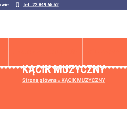
awie
tel.: 22 849 65 52
LU
REKRUTACJA
AKTUALNOŚCI
DYŻUR WAKACYJNY
KĄCIK MUZYCZNY
Strona główna
»
KĄCIK MUZYCZNY