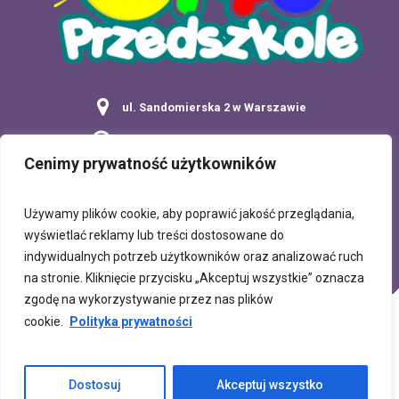
ul. Sandomierska 2 w Warszawie
Poniedziałek - Piątek: 7:00 - 17:30
Cenimy prywatność użytkowników
tel: 22 849 65 52
Używamy plików cookie, aby poprawić jakość przeglądania,
wyświetlać reklamy lub treści dostosowane do
indywidualnych potrzeb użytkowników oraz analizować ruch
na stronie. Kliknięcie przycisku „Akceptuj wszystkie” oznacza
zgodę na wykorzystywanie przez nas plików
DEKLARACJA DOSTĘPNOŚCI
KONTAKT
cookie.
Polityka prywatności
© Copyright 2025 Przedszkole nr 146 przy ul.
Dostosuj
Akceptuj wszystko
Sandomierska 2 w Warszawie