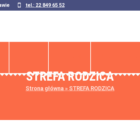
awie
tel.: 22 849 65 52
LU
REKRUTACJA
AKTUALNOŚCI
DYŻUR WAKACYJNY
STREFA RODZICA
Strona główna
»
STREFA RODZICA